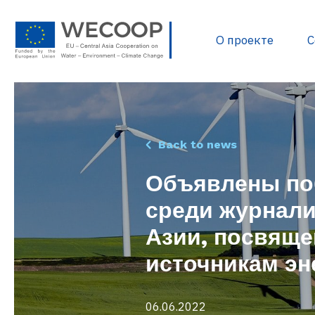
О проекте
С
Политика и нормати
Back to news
Разработка проектов
Объявлены по
Источники финанси
среди журнали
База данных проекто
Азии, посвящ
Полезные документ
Библиотека WECOOP
источникам эн
06.06.2022