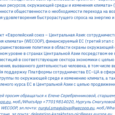
ных ресурсов, окружающей среды и изменения климата» 
нности общественности о необходимости перехода на во
ля удовлетворения быстрорастущего спроса на энергию и
т «Европейский союз – Центральная Азия: сотрудничеств
 климата» (WECOOP), финансируемый ЕС (третий этап с 
вершенствование политики в области охраны окружающей 
ном уровне в странах Центральной Азии посредством ее 
нвестиций в соответствующие сектора экономики с цель
ения, вызванного деятельностью человека, в том числе в
ебя поддержку Платформы сотрудничества ЕС–ЦA в сфе
 группы по окружающей среде и изменению климата, а т
еного курса ЕС в Центральной Азии с целью продвижения
й просим обращаться к Елене Серебренниковой, старшем
op.eu
, моб./WhatsApp +77019814020, Нургуль Смагуловой
 WECOOP, эл.почта:
nurgul.smagulova@wecoop.eu
, моб./Wh
тане, эл.почта:
delegation-kazakhstan-pic@eeas.europa.eu
.