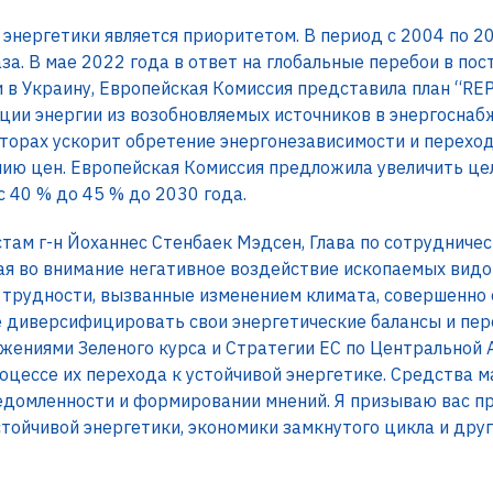
энергетики является приоритетом. В период с 2004 по 2
аза. В мае 2022 года в ответ на глобальные перебои в пос
в Украину, Европейская Комиссия представила план “RE
ии энергии из возобновляемых источников в энергоснаб
орах ускорит обретение энергонезависимости и переход 
ию цен. Европейская Комиссия предложила увеличить це
 с 40 % до 45 % до 2030 года.
там г-н Йоханнес Стенбаек Мэдсен, Глава по сотрудниче
ая во внимание негативное воздействие ископаемых вид
е трудности, вызванные изменением климата, совершенно 
 диверсифицировать свои энергетические балансы и пер
ожениями Зеленого курса и Стратегии ЕС по Центральной А
цессе их перехода к устойчивой энергетике. Средства 
едомленности и формировании мнений. Я призываю вас п
стойчивой энергетики, экономики замкнутого цикла и др