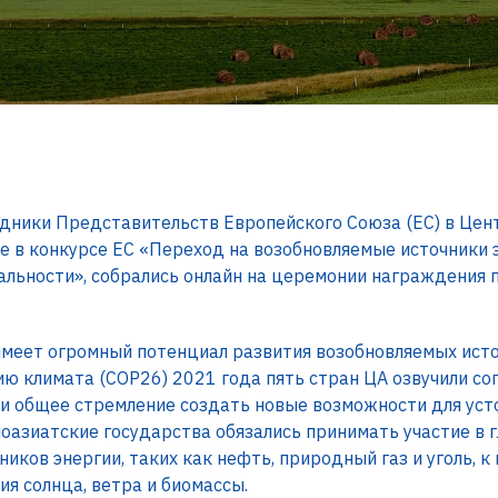
дники Представительств Европейского Союза (ЕС) в Цент
е в конкурсе ЕС «Переход на возобновляемые источники э
льности», собрались онлайн на церемонии награждения 
меет огромный потенциал развития возобновляемых исто
 климата (COP26) 2021 года пять стран ЦА озвучили со
 общее стремление создать новые возможности для усто
оазиатские государства обязались принимать участие в 
иков энергии, таких как нефть, природный газ и уголь, 
ия солнца, ветра и биомассы.