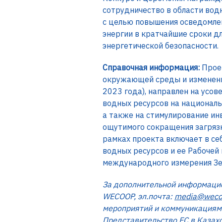
сотрудничество в области вод
с целью повышения осведомле
энергии в кратчайшие сроки д
энергетической безопасности.
Справочная информация:
Проек
окружающей среды и изменения
2023 года), направлен на усо
водных ресурсов на националь
а также на стимулирование и
ощутимого сокращения загрязн
рамках проекта включает в с
водных ресурсов и ее Рабочей
международного измерения Зел
За дополнительной информацие
WECOOP, эл.почта:
media@weco
мероприятий и коммуникациям
Представительство ЕС в Казахс