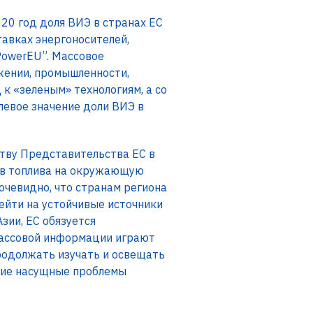
020 год доля ВИЭ в странах ЕС
тавках энергоносителей,
PowerEU”. Массовое
жении, промышленности,
к «зеленым» технологиям, а со
левое значение доли ВИЭ в
ству Представительства ЕС в
ов топлива на окружающую
очевидно, что странам региона
ейти на устойчивые источники
зии, ЕС обязуется
массовой информации играют
родолжать изучать и освещать
угие насущные проблемы