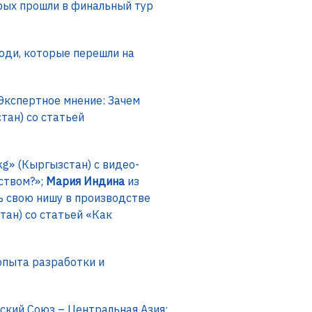
орых прошли в финальный тур
юди, которые перешли на
Экспертное мнение: Зачем
стан) со статьей
g» (Кыргызстан) с видео-
ством?»;
Мария Индина
из
ь свою нишу в производстве
тан) со статьей «Как
опыта разработки и
кий Союз – Центральная Азия: