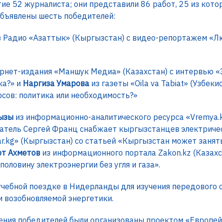
тие 52 журналиста; они представили 86 работ, 25 из кот
 объявлены шесть победителей:
 Радио «Азаттык» (Кыргызстан) с видео-репортажем «Л
рнет-издания «Маншук Медиа» (Казахстан) с интервью «
ка?» и
Наргиза Умарова
из газеты «Oila va Tabiat» (Узбеки
сов: политика или необходимость?»
кызы
из информационно-аналитического ресурса «Vremya.k
тель Сергей Франц снабжает кыргызстанцев электриче
r.kg» (Кыргызстан) со статьей «Кыргызстан может занят
рт Ахметов
из информационного портала Zakon.kz (Казахс
половину электроэнергии без угля и газа».
учебной поездке в Нидерланды для изучения передового 
и возобновляемой энергетики.
ения победителей были организованы проектом «Европейс