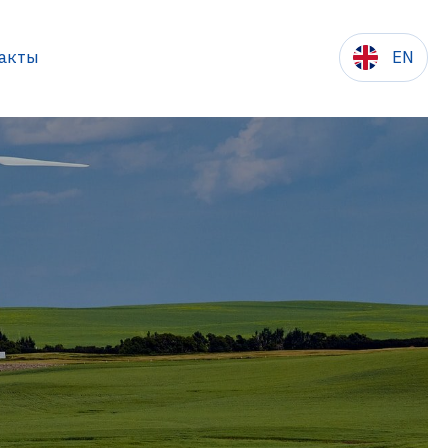
акты
EN
сылки