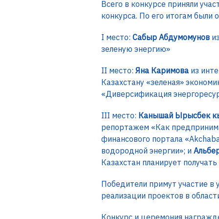
Всего в конкурсе приняли учас
конкурса. По его итогам были
I место:
Сабыр Абдумомунов
из
зеленую энергию»
II место:
Яна Каримова
из инте
Казахстану «зеленая» экономи
«Диверсификация энергоресур
III место:
Канышай Ырысбек 
репортажем «Как предпринима
финансового портала «Akchaba
водородной энергии»; и
Альбе
Казахстан планирует получать 
Победители примут участие в 
реализации проектов в област
Конкурс и церемония награжд