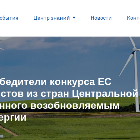
обытия
Центр знаний
Новости
Конт
вные документы ЕС
Глоссарий
Полезные с
бедители конкурса ЕС
рования
стов из стран Центральной
в
енного возобновляемым
ы
ергии