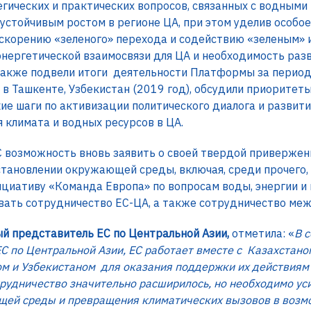
егических и практических вопросов, связанных с водным
 устойчивым ростом в регионе ЦА, при этом уделив особо
скорению «зеленого» перехода и содействию «зеленым» 
нергетической взаимосвязи для ЦА и необходимость раз
 также подвели итоги деятельности Платформы за перио
в Ташкенте, Узбекистан (2019 год), обсудили приорите
кие шаги по активизации политического диалога и развит
климата и водных ресурсов в ЦА.
 возможность вновь заявить о своей твердой привержен
становлении окружающей среды, включая, среди прочего,
ициативу «Команда Европа» по вопросам воды, энергии и
ать сотрудничество ЕС-ЦА, а также сотрудничество меж
ый представитель ЕС по Центральной Азии,
отметила: «
В 
С по Центральной Азии, ЕС работает вместе с Казахстано
м и Узбекистаном для оказания поддержки их действиям 
трудничество значительно расширилось, но необходимо у
ей среды и превращения климатических вызовов в возмо