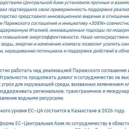
дарствами Центральной Азии установили прочные и взаи
раз подтвердила свою приверженность поддержке реализ
стерство представило инновационное видение в отношен
ии Парижского соглашения и инициативу «3DEN» совмест
оддержанную Италией, инновационные подходы по модерн
и повышения энергоэффективности. Наше непосредственн
 воды, энергии и изменения климата позволит усилить си
и, наращиванию потенциала и поддержке действий в обла
стно работать над реализацией Парижского соглашения и
тральности, продолжать диалог и сотрудничество на вы
х угроз для окружающей среды, вызванных изменением кл
 поддерживать региональное, трансграничное и междуна
авления водными ресурсами.
ого уровня ЕС–ЦА состоится в Казахстане в 2026 году.
форма ЕС–Центральная Азия по сотрудничеству в облас