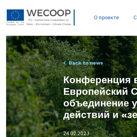
О проекте
С
Политика и нормати
Back to news
Разработка проектов
Конференция 
Источники финанси
Европейский С
База данных проекто
объединение у
Полезные документ
Библиотека WECOOP
действий и «з
24.02.2023