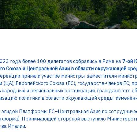
023 года более 100 делегатов собрались в Риме на
7-ой 
го Союза и Центральной Азии в области окружающей сре
еренции приняли участие министры, заместители минист
и (ЦА), Европейского Cоюза (ЕС), государств-членов ЕС,
ународных и региональных организаций, гражданского о
лизацию политики в области окружающей среды, изменени
 эгидой Платформы ЕС–Центральная Азия по сотрудниче
атформа). Принимающей стороной выступило Министерств
ва Италии.