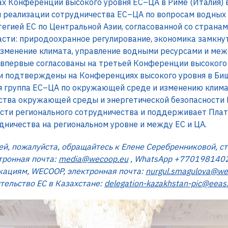
ах Конференции высокого уровня ЕС–ЦА в Риме (Италия) 
ля реализации сотрудничества ЕС–ЦА по вопросам водны
тегией ЕС по Центральной Азии, согласованной со стран
ти: природоохранное регулирование, экономика замкнут
изменение климата, управление водными ресурсами и ме
первые согласованы на третьей Конференции высокого 
ии подтверждены на Конференциях высокого уровня в Бишк
очая группа ЕС–ЦА по окружающей среде и изменению клим
тва окружающей среды и энергетической безопасности 
асти регионального сотрудничества и поддерживает Пла
дничества на региональном уровне и между ЕС и ЦА.
й, пожалуйста, обращайтесь к Елене Серебренниковой, с
тронная почта:
media@wecoop.eu
, WhatsApp +7701981402
кациям, WECOOP, электронная почта:
nurgul.smagulova@we
ельство ЕС в Казахстане:
delegation-kazakhstan-pic@eeas