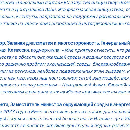
атегии «Глобальный портал» ЕС запустил инициативу «Ко
имата в Центральной Азии. Эта флагманская инициатива, 
совые институты, направлена на поддержку региональног
 а также на увеличение инвестиций в интегрированный «го
р, Зеленая дипломатия и многосторонность, Генеральны
ая Комиссия,
подчеркнула: «
Мне приятно отметить, что 
честву в области окружающей среды и водных ресурсов с
 по решению проблем окружающей среды, биоразнообразия
им из регионов, наиболее подверженных этим вызовам, и
сте как партнеры над построением сетей взаимодействия,
принесет пользу всем нам ‒ Центральной Азии и Европейс
 и союзники в решении этих наиболее критических вызово
мента, Заместитель министра окружающей среды и энерге
 2023 года в Риме всего лишь один из этапов долгосрочны
й среды и энергетической безопасности Италии еще в 2
ничеству в области окружающей среды и водных ресурсов.