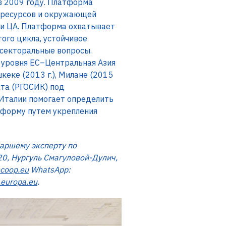
в 2009 году. Платформа
х ресурсов и окружающей
ами ЦА. Платформа охватывает
ого цикла, устойчивое
жсекторальные вопросы.
уровня ЕС–Центральная Азия
еке (2013 г.), Милане (2015
ата (РГОСИК) под
Италии помогает определить
тформу путем укрепления
таршему эксперту по
0, Нургуль Смагуловой-Дулич,
coop.eu
WhatsApp:
.europa.eu
.