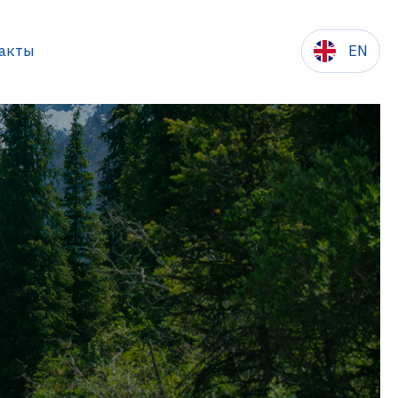
акты
EN
сылки