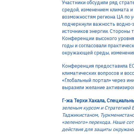
Участники обсудили ряд страт
средой, изменением климата и
возможностям региона ЦА по у
подчеркнули важность водно-э
источников энергии. Стороны
Конференции высокого уровня 
годы и согласовали практичес
окружающей среды, изменения 
Конференция предоставила ЕС
климатических вопросов и вос
«Глобальный портал» через ин
выразили желание активизиров
Г-жа Терхи Хакала, Специальн
зеленым курсом и Стратегией Е
Таджикистаном, Туркменистано
«зеленого» перехода. Наше со
действия для защиты окружающ