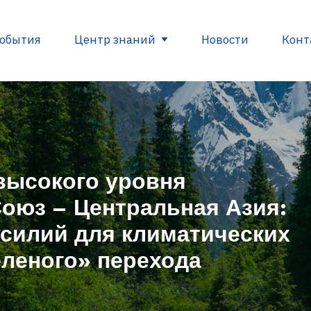
обытия
Центр знаний
Новости
Конт
вные документы ЕС
Глоссарий
Полезные с
высокого уровня
рования
оюз – Центральная Азия:
в
силий для климатических
ы
еленого» перехода