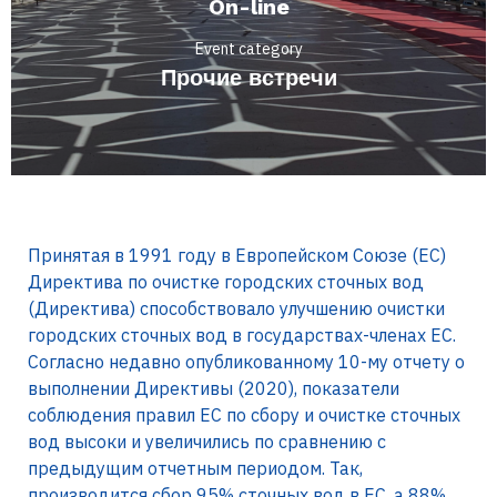
On-line
Event category
Прочие встречи
Принятая в 1991 году в Европейском Союзе (ЕС)
Директива по очистке городских сточных вод
(Директива) способствовало улучшению очистки
городских сточных вод в государствах-членах ЕС.
Согласно недавно опубликованному 10-му отчету о
выполнении Директивы (2020), показатели
соблюдения правил ЕС по сбору и очистке сточных
вод высоки и увеличились по сравнению с
предыдущим отчетным периодом. Так,
производится сбор 95% сточных вод в ЕС, а 88%