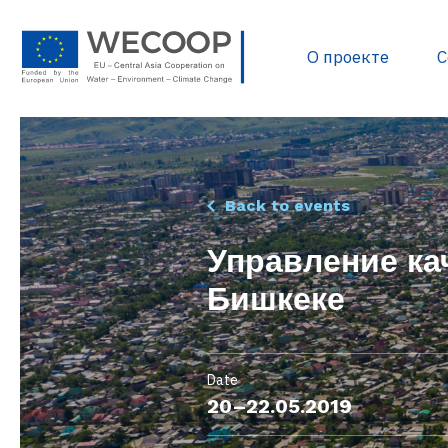
О проекте
С
Политика и нормати
Back to events
Разработка проектов
Управление ка
Источники финанси
Бишкеке
База данных проекто
Полезные документ
Библиотека WECOOP
Date
20–22.05.2019