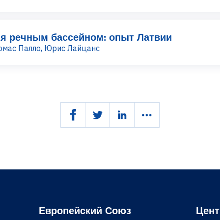
я речным бассейном: опыт Латвии
омас Палло, Юрис Лайцанс
Европейский Союз
Цент