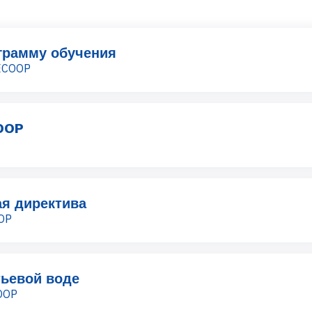
грамму обучения
ECOOP
OOP
я директива
OP
тьевой воде
OOP