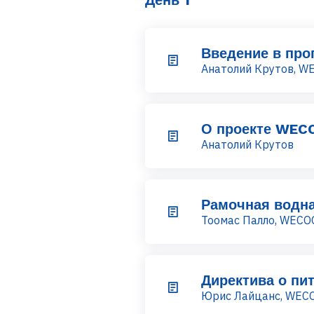
Введение в про
Анатолий Крутов, W
О проекте WEC
Анатолий Крутов
Рамочная водна
Тоомас Палло, WECO
Директива о пи
Юрис Лайцанс, WEC