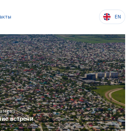
акты
EN
сылки
category
чие встречи