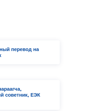
ный перевод на
к
нараагча,
й советник, ЕЭК