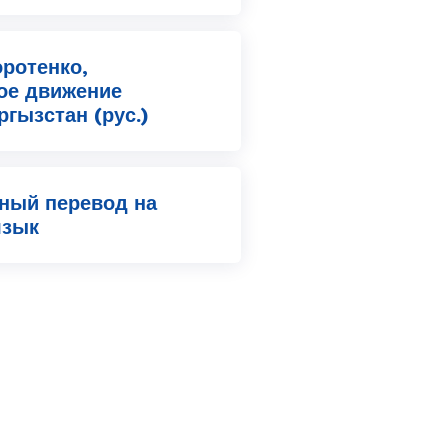
ротенко,
ое движение
гызстан (рус.)
ный перевод на
язык