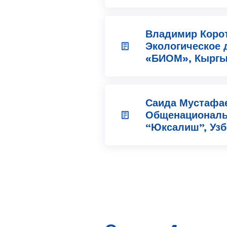
Владимир Корот
Экологическое 
«БИОМ», Кыргыз
Саида Мустафа
Общенациональ
“Юксалиш”, Узбе