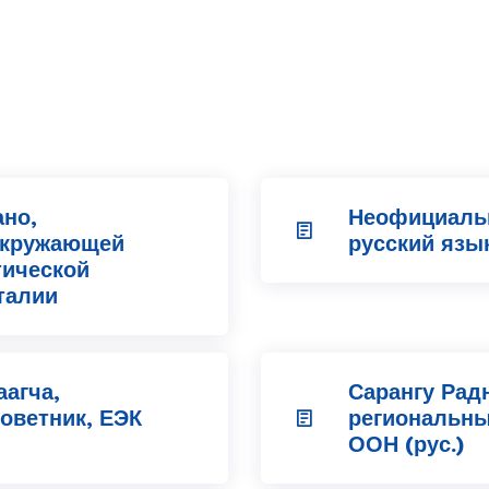
но,
Неофициаль
окружающей
русский язы
тической
талии
аагча,
Сарангу Рад
оветник, ЕЭК
региональны
ООН (рус.)