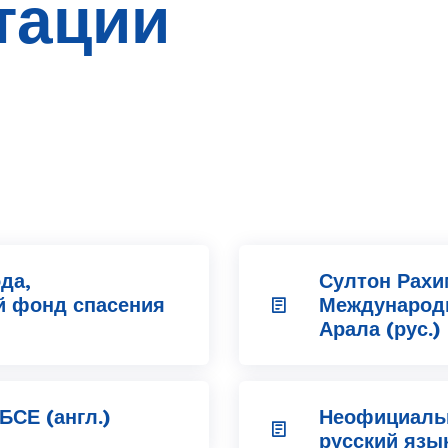
тации
да,
Султон Рахи
 фонд спасения
Международ
Арала (рус.)
БСЕ (англ.)
Неофициаль
русский язы