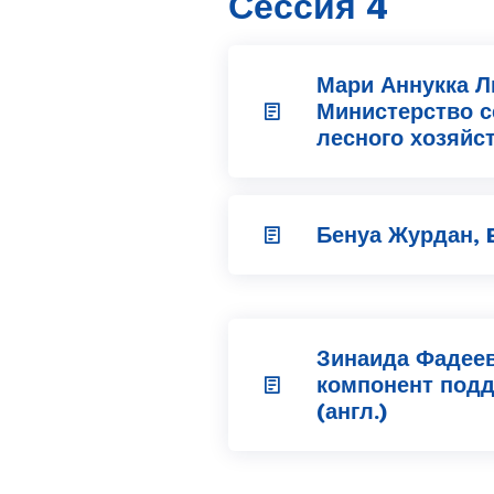
Сессия 4
Мари Аннукка Л
Министерство с
лесного хозяйс
Бенуа Журдан,
Зинаида Фадеев
компонент подд
(англ.)