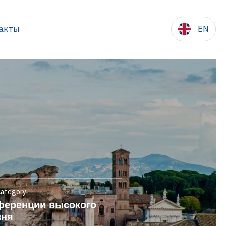
акты
EN
сылки
category
ференции высокого
вня