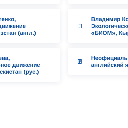
енко,
Владимир Ко
движение
Экологическ
стан (англ.)
«БИОМ», Кыр
ева,
Неофициаль
ное движение
английский 
кистан (рус.)