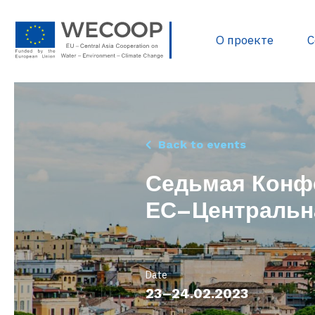
О проекте
С
Политика и нормати
Back to events
Разработка проектов
Седьмая Конф
Источники финанси
ЕС–Центральн
База данных проекто
Полезные документ
Библиотека WECOOP
Date
23–24.02.2023