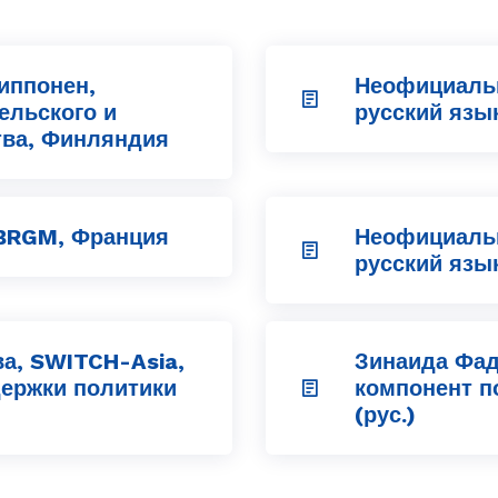
иппонен,
Неофициаль
ельского и
русский язы
тва, Финляндия
 BRGM, Франция
Неофициаль
русский язы
а, SWITCH-Asia,
Зинаида Фад
ержки политики
компонент п
(рус.)