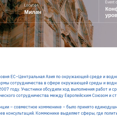
Event 
Location
Кон
Милан
уро
ровня ЕС–Центральная Азия по окружающей среде и водн
ормы сотрудничества в сфере окружающей среды и водн
 2007 году. Участники обсудили ход выполнения работ и 
ческого сотрудничества между Европейским Союзом и ст
ции – совместное коммюнике – было принято единодушн
цев консультаций. Коммюнике выделяет сферы, где полит