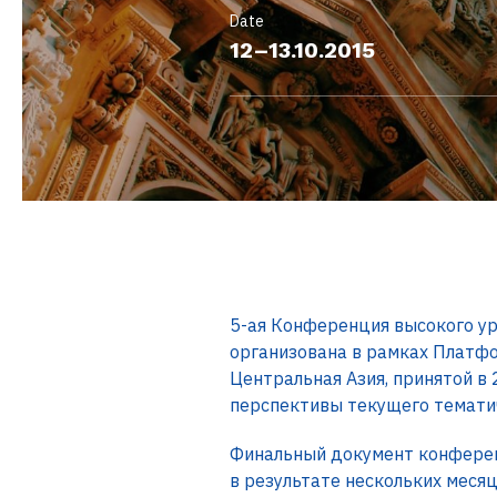
Date
12–13.10.2015
5-ая Конференция высокого у
организована в рамках Платф
Центральная Азия, принятой в
перспективы текущего темати
Финальный документ конферен
в результате нескольких меся