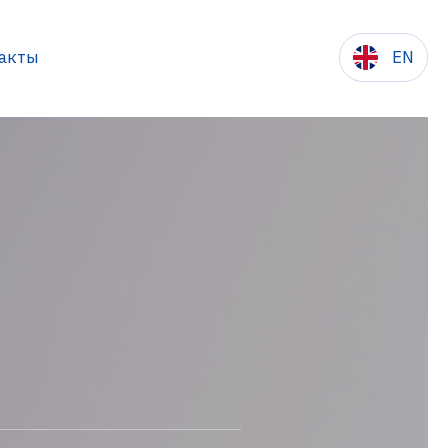
акты
EN
сылки