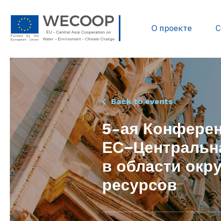
О проекте
С
Политика и нормати
Back to events
Разработка проектов
5-ая Конферен
Источники финанси
ЕС−Центральна
База данных проекто
в области ок
Полезные документ
Библиотека WECOOP
ресурсов