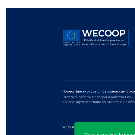
Проект финансируется Европейским Сою
Этот веб-сайт был создан и работает пр
консорциума во главе со Stantec и не об
WECOOP © 2026
Privacy Policy
We use
cookies
to impr