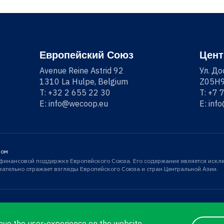
Европейский Союз
Цент
Avenue Reine Astrid 92
Ул. До
1310 La Hulpe, Belgium
Z05H9
T:
+32 2 655 22 30
T:
+7 
E:
info@wecoop.eu
E:
inf
зом
и финансовой поддержке Европейского Союза. Его содержание является искл
язательно отражает взгляды Европейского Союза и стран Центральной Азии.
ove the user-experience on the website.