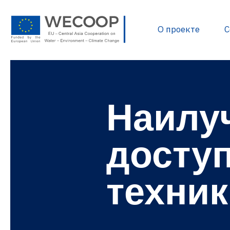
О проекте
С
Наилу
Политика и нормати
Разработка проектов
Источники финанси
досту
База данных проекто
Полезные документ
техник
Библиотека WECOOP