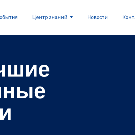
обытия
Центр знаний
Новости
Конт
чшие
вные документы ЕС
Глоссарий
Полезные с
рования
пные
в
ы
и