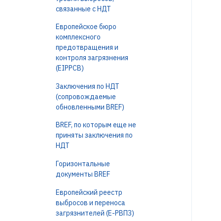
связанные с НДТ
Европейское бюро
комплексного
предотвращения и
контроля загрязнения
(EIPPCB)
Заключения по НДТ
(сопровождаемые
обновленными BREF)
BREF, по которым еще не
приняты заключения по
НДТ
Горизонтальные
документы BREF
Европейский реестр
выбросов и переноса
загрязнителей (Е-РВПЗ)