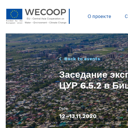
О проекте
С
Политика и нормати
Back to events
Разработка проектов
Заседание экс
Источники финанси
ЦУР 6.5.2 в Би
База данных проекто
Полезные документ
Библиотека WECOOP
Date
12–13.11.2020