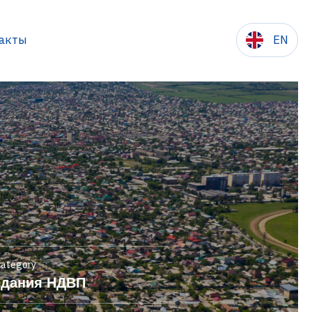
акты
EN
сылки
category
едания НДВП