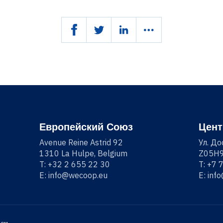
Европейский Союз
Цент
Avenue Reine Astrid 92
Ул. До
1310 La Hulpe, Belgium
Z05H9
T:
+32 2 655 22 30
T:
+7 
E:
info@wecoop.eu
E:
inf
зом