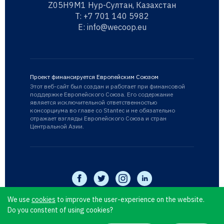
Z05H9M1 Нур-Султан, Казахстан
T:
+7 701 140 5982
E:
info@wecoop.eu
Проект финансируется Европейским Союзом
Этот веб-сайт был создан и работает при финансовой
поддержке Европейского Союза. Его содержание
является исключительной ответственностью
консорциума во главе со Stantec и не обязательно
отражает взгляды Европейского Союза и стран
Центральной Азии.
We use
cookies
to improve the user-experience on the website.
Do you constent of using cookies?
WECOOP © 2026